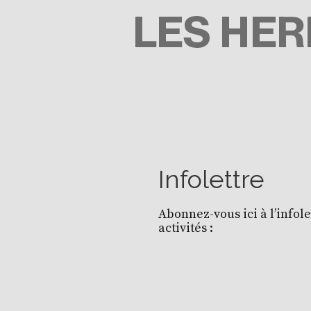
Passer
au
contenu
LES HERBES ROUGES
SEMEUSES DE TROUBLE
Infolettre
Abonnez-vous ici à l’infol
activités :