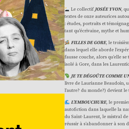
Le collectif
JOSÉE YVON
, q
textes de onze auteurices autou
: études, portraits et témoignag
tant qu'écrivaine, mythe et hu
FILLES DE GORE
, le trois
dans lequel elle aborde l’expér
fausse couche, alors qu’elle se 
isolé à Gore, dans les Laurenti
JE TE DÉGOÛTE COMME U
livre de Laurianne Beaudoin, un
l’autre? du monde?) devient le 
L’EMBOUCHURE
, le premi
autofiction dans laquelle la na
du Saint-Laurent, le mistral de
réussir à s’abandonner à son d