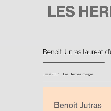
Passer
au
contenu
LES HERBES ROUGES
SEMEUSES DE TROUBLE
Benoit Jutras lauréat d
8 mai 2017
Les Herbes rouges