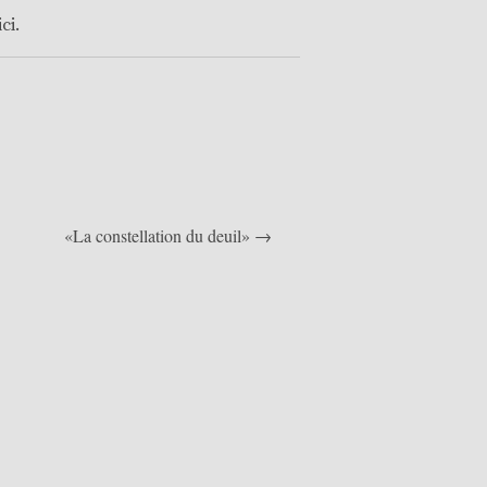
ici
.
«La constellation du deuil» →