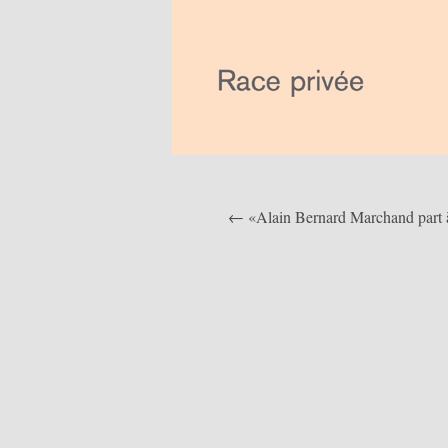
← «Alain Bernard Marchand part à l
Navigation
de
l’article