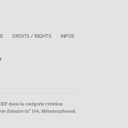
RE
DROITS / RIGHTS
INFOS
7
ODEP
dans la catégorie création
evue
Estuaire
(n° 164,
Métamorphoses
).