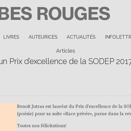
LIVRES
AUTEURICES
ACTUALITÉS
INFOLETT
Articles
’un Prix d’excellence de la SODEP 201
Benoit Jutras
est lauréat du
Prix d’excellence de la S
(poésie) pour sa suite «
Race privée
», parue dans la r
Toutes nos félicitations!