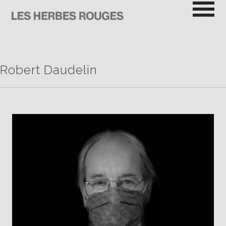
Passer
au
contenu
LES HERBES ROUGES
SEMEUSES DE TROUBLE
Robert Daudelin