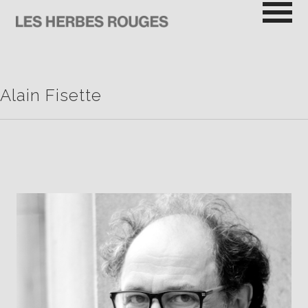
Passer
au
contenu
LES HERBES ROUGES
SEMEUSES DE TROUBLE
Alain Fisette