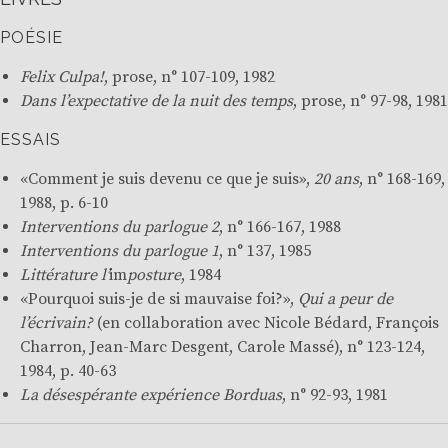
POÉSIE
Felix Culpa!
, prose, n° 107-109, 1982
Dans l’expectative de la nuit des temps
, prose, n° 97-98, 1981
ESSAIS
«Comment je suis devenu ce que je suis»,
20 ans
, n° 168-169,
1988, p. 6-10
Interventions du parlogue
2
, n° 166-167, 1988
Interventions du parlogue 1
, n° 137, 1985
Littérature l’
im
posture
, 1984
«Pourquoi suis-je de si mauvaise foi?»,
Qui a peur de
l’écrivain
?
(en collaboration avec Nicole Bédard,
François
Charron
,
Jean-Marc Desgent
,
Carole Massé
), n° 123-124,
1984, p. 40-63
La désespérante expérience Borduas
, n° 92-93, 1981