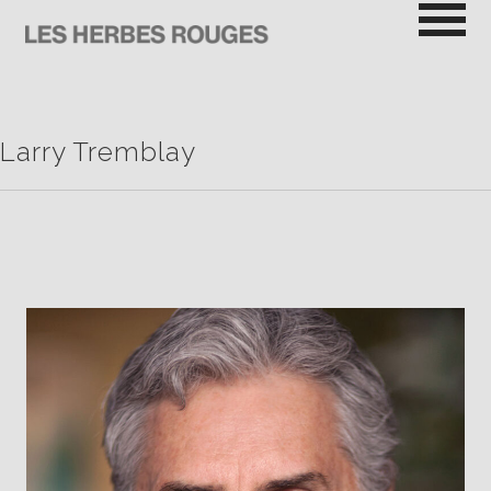
Passer
au
contenu
LES HERBES ROUGES
SEMEUSES DE TROUBLE
Larry Tremblay