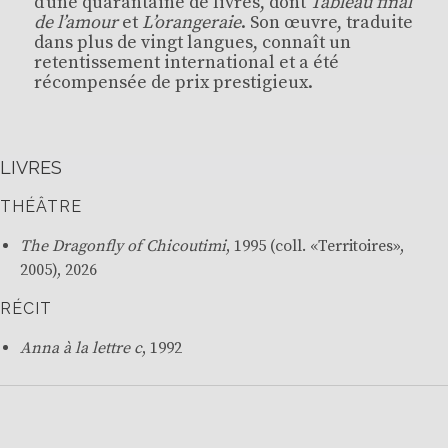
d’une quarantaine de livres, dont
Tableau final
de l’amour
et
L’orangeraie
. Son œuvre, traduite
dans plus de vingt langues, connaît un
retentissement international et a été
récompensée de prix prestigieux.
LIVRES
THÉÂTRE
The Dragonfly of Chicoutimi
, 1995 (coll. «
Territoires
»,
2005), 2026
RÉCIT
Anna à la lettre c
, 1992