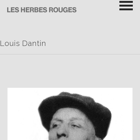
Passer
au
contenu
LES HERBES ROUGES
SEMEUSES DE TROUBLE
Louis Dantin