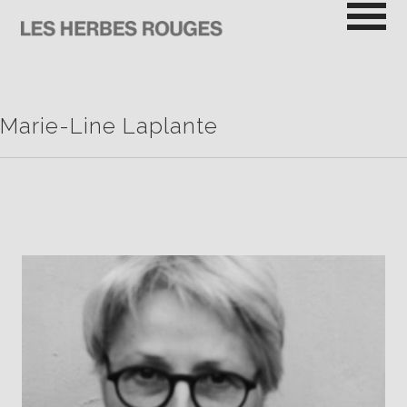
Passer
au
contenu
LES HERBES ROUGES
SEMEUSES DE TROUBLE
Marie-Line Laplante