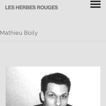
Passer
au
contenu
LES HERBES ROUGES
SEMEUSES DE TROUBLE
Mathieu Boily