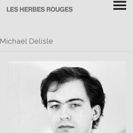
Passer
au
contenu
LES HERBES ROUGES
SEMEUSES DE TROUBLE
Michael Delisle