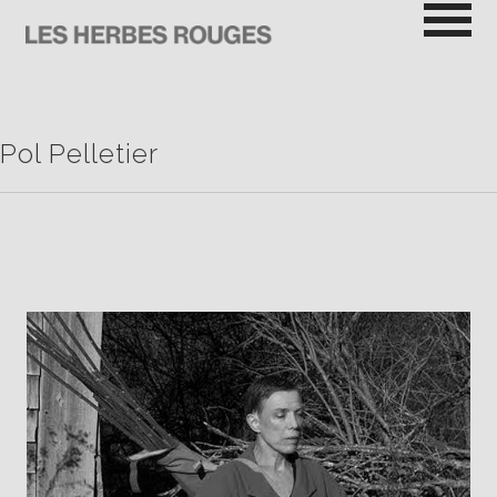
Passer
au
contenu
LES HERBES ROUGES
SEMEUSES DE TROUBLE
Pol Pelletier