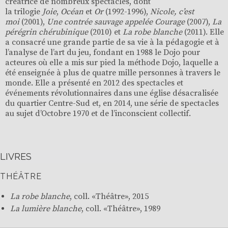
créatrice de nombreux spectacles, dont
la trilogie
Joie
,
Océan
et
Or
(1992-1996),
Nicole, c’est
moi
(2001),
Une contrée sauvage appelée Courage
(2007),
La
pérégrin chérubinique
(2010) et
La robe blanche
(2011). Elle
a consacré une grande partie de sa vie à la pédagogie et à
l’analyse de l’art du jeu, fondant en 1988 le Dojo pour
acteures où elle a mis sur pied la méthode Dojo, laquelle a
été enseignée à plus de quatre mille personnes à travers le
monde. Elle a présenté en 2012 des spectacles et
événements révolutionnaires dans une église désacralisée
du quartier Centre-Sud et, en 2014, une série de spectacles
au sujet d’Octobre 1970 et de l’inconscient collectif.
LIVRES
THÉÂTRE
La robe blanche
, coll. «
Théâtre
», 2015
La lumière blanche
, coll. «
Théâtre
», 1989