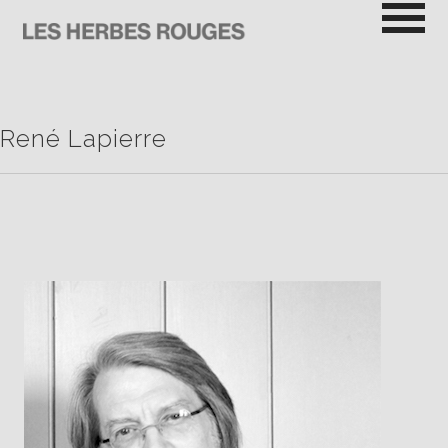
Passer
au
contenu
LES HERBES ROUGES
SEMEUSES DE TROUBLE
René Lapierre