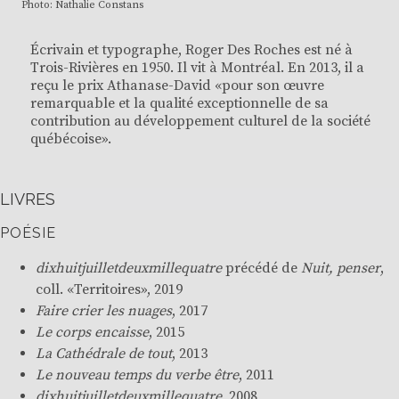
Photo: Nathalie Constans
Écrivain et typographe, Roger Des Roches est né à
Trois-Rivières en 1950. Il vit à Montréal. En 2013, il a
reçu le prix Athanase-David «pour son œuvre
remarquable et la qualité exceptionnelle de sa
contribution au développement culturel de la société
québécoise».
LIVRES
POÉSIE
dixhuitjuilletdeuxmillequatre
précédé de
Nuit, penser
,
coll. «
Territoires
», 2019
Faire crier les nuages
, 2017
Le corps encaisse
, 2015
La Cathédrale de tout
, 2013
Le nouveau temps du verbe être
, 2011
dixhuitjuilletdeuxmillequatre
, 2008