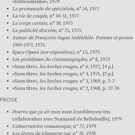
«
Enthousiasme
», 1979
La promenade du spécialiste
, n° 54, 1977
La vie de couple
, n° 50-51, 1977
Le corps certain
, n° 30, 1975
La publicité discrète
, n° 25, 1975
Autour de Françoise Sagan indélébile. Poèmes et proses
1969-1971
, 1975
Space-Opera (sur-exposition)
, n° 15, 1973
Les problèmes du cinématographe
, n° 8, 1973
«Sans titre»,
les herbes rouges
, n° 6, 1972, [4 p.]
«Sans titre»,
les herbes rouges
, n° 4, 1971, [2 p.]
«Sans titre»,
les herbes rouges
, n° 3, 1969, p. 2-7
«Sans titre»,
les herbes rouges
, n° 2, 1968, p. 22-26
PROSE
Pourvu que ça ait mon nom (confidences
)
(en
collaboration avec
Normand de Bellefeuille
), 1979
L’observatoire romanesque
, n° 77, 1979
Les lèvres de n’importe qui
, n° 70, 1978