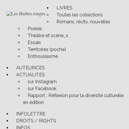
Passer
LIVRES
au
Toutes les collections
contenu
Semeuses de trouble
Les Herbes rouges
Romans, récits, nouvelles
Poésie
Théâtre et scène_s
Essais
Territoires (poche)
Enthousiasme
AUTEURICES
ACTUALITÉS
sur Instagram
sur Facebook
Rapport : Réflexion pour la diversité culturelle
en édition
INFOLETTRE
DROITS / RIGHTS
INFOS