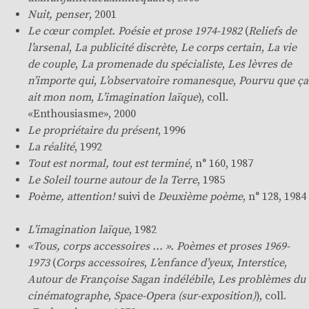
Nuit, penser
, 2001
Le cœur complet
.
Poésie et prose 1974-1982
(
Reliefs de
l’arsenal
,
La publicité discrète
,
Le corps certain
,
La vie
de couple
,
La promenade du spécialiste
,
Les lèvres de
n’importe qui
,
L’observatoire romanesque
,
Pourvu que ça
ait mon nom
,
L’imagination laïque
), coll.
«
Enthousiasme
», 2000
Le propriétaire du présent
, 1996
La réalité
, 1992
Tout est normal, tout est terminé
, n° 160, 1987
Le Soleil tourne autour de la Terre
, 1985
Poème, attention!
suivi de
Deuxième poème
, n° 128, 1984
L’imagination laïque
, 1982
«Tous, corps accessoires ... ». Poèmes et proses 1969-
1973
(
Corps accessoires
,
L’enfance d’yeux
,
Interstice
,
Autour de Françoise Sagan indélébile
,
Les problèmes du
cinématographe
,
Space-Opera (sur-exposition)
), coll.