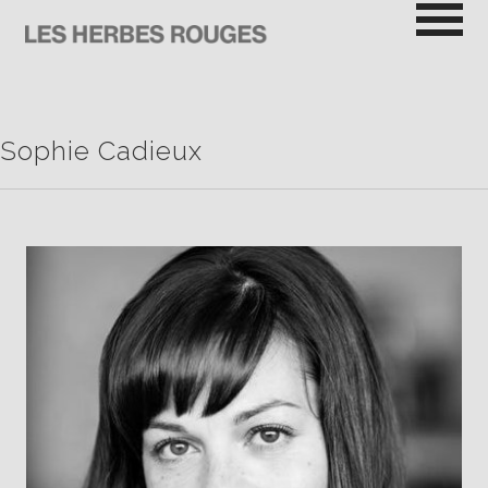
Passer
au
contenu
LES HERBES ROUGES
SEMEUSES DE TROUBLE
Sophie Cadieux