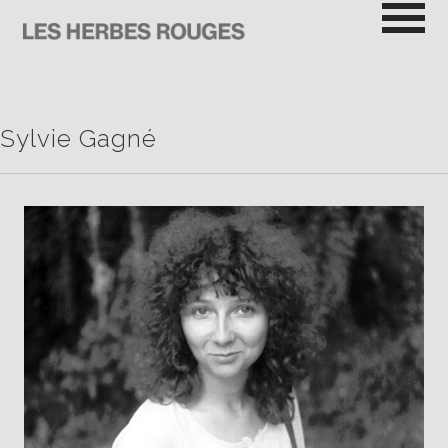
Passer
au
contenu
LES HERBES ROUGES
SEMEUSES DE TROUBLE
Sylvie Gagné