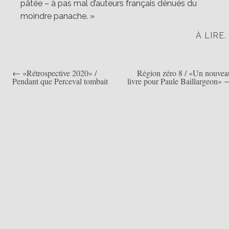
pâtée – à pas mal d’auteurs français dénués du
moindre panache. »
À LIRE.
← «Rétrospective 2020» /
Région zéro 8 / «Un nouvea
Navigation
Pendant que Perceval tombait
livre pour Paule Baillargeon» 
de
l’article