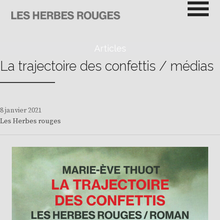
Passer
au
contenu
LES HERBES ROUGES
SEMEUSES DE TROUBLE
Articles
La trajectoire des confettis / médias
8 janvier 2021
Les Herbes rouges