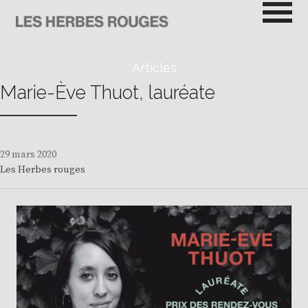
Passer
au
contenu
LES HERBES ROUGES
SEMEUSES DE TROUBLE
Articles
Marie-Ève Thuot, lauréate
29 mars 2020
Les Herbes rouges