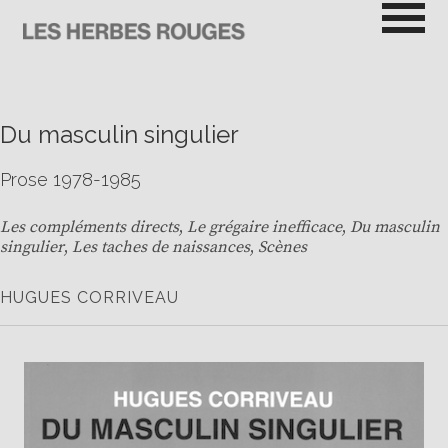
Passer
au
contenu
LES HERBES ROUGES
SEMEUSES DE TROUBLE
Du masculin singulier
Prose 1978-1985
Les compléments directs
,
Le grégaire inefficace
,
Du masculin
singulier
,
Les taches de naissances
,
Scènes
HUGUES CORRIVEAU