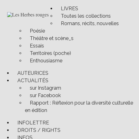
Passer
LIVRES
au
Toutes les collections
contenu
Semeuses de trouble
Les Herbes rouges
Romans, récits, nouvelles
Poésie
Théâtre et scène_s
Essais
Territoires (poche)
Enthousiasme
AUTEURICES
ACTUALITÉS
sur Instagram
sur Facebook
Rapport : Réflexion pour la diversité culturelle
en édition
INFOLETTRE
DROITS / RIGHTS
INFOS