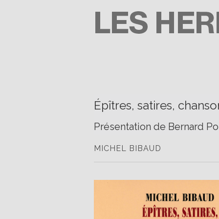
Passer
au
contenu
LES HERBES ROUGES
SEMEUSES DE TROUBLE
Épîtres, satires, chans
Présentation de Bernard Po
MICHEL BIBAUD