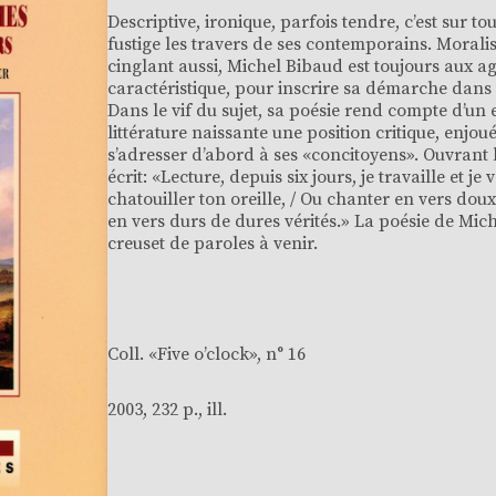
Descriptive, ironique, parfois tendre, c’est sur to
fustige les travers de ses contemporains. Moralis
cinglant aussi, Michel Bibaud est toujours aux ag
caractéristique, pour inscrire sa démarche dans u
Dans le vif du sujet, sa poésie rend compte d’un 
littérature naissante une position critique, enjoué
s’adresser d’abord à ses «concitoyens». Ouvrant la
écrit: «Lecture, depuis six jours, je travaille et j
chatouiller ton oreille, / Ou chanter en vers dou
en vers durs de dures vérités.» La poésie de Mich
creuset de paroles à venir.
Coll. «
Five o’clock
», n° 16
2003, 232 p., ill.