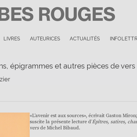
LIVRES
AUTEURICES
ACTUALITÉS
INFOLETT
ons, épigrammes et autres pièces de vers
zier
«L’avenir est aux sources», écrivait Gaston Miron;
suscite la présente lecture d’
Épîtres, satires, ch
vers
de Michel Bibaud.