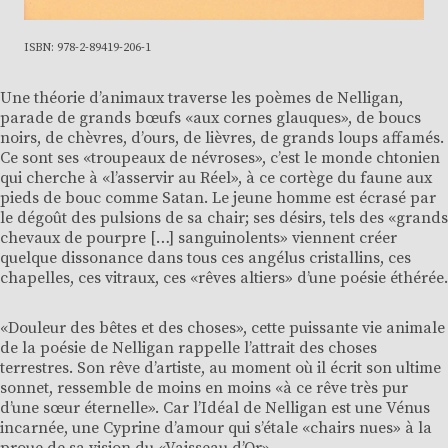
ISBN: 978-2-89419-206-1
Une théorie d’animaux traverse les poèmes de Nelligan,
parade de grands bœufs «aux cornes glauques», de boucs
noirs, de chèvres, d’ours, de lièvres, de grands loups affamés.
Ce sont ses «troupeaux de névroses», c’est le monde chtonien
qui cherche à «l’asservir au Réel», à ce cortège du faune aux
pieds de bouc comme Satan. Le jeune homme est écrasé par
le dégoût des pulsions de sa chair; ses désirs, tels des «grands
chevaux de pourpre […] sanguinolents» viennent créer
quelque dissonance dans tous ces angélus cristallins, ces
chapelles, ces vitraux, ces «rêves altiers» d’une poésie éthérée.
«Douleur des bêtes et des choses», cette puissante vie animale
de la poésie de Nelligan rappelle l’attrait des choses
terrestres. Son rêve d’artiste, au moment où il écrit son ultime
sonnet, ressemble de moins en moins «à ce rêve très pur
d’une sœur éternelle». Car l’Idéal de Nelligan est une Vénus
incarnée, une Cyprine d’amour qui s’étale «chairs nues» à la