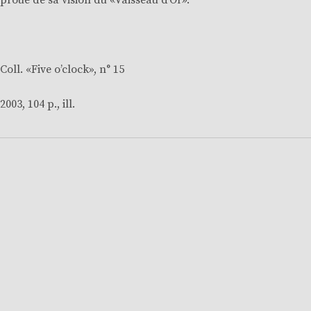
proue de sa vision du «Vaisseau d’Or».
Coll. «
Five o’clock
», n° 15
2003, 104 p., ill.