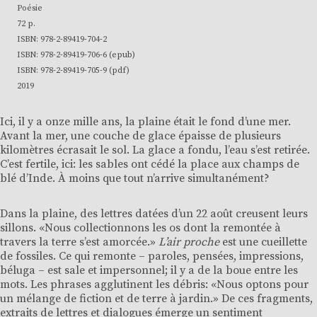
Poésie
72 p.
ISBN: 978-2-89419-704-2
ISBN: 978-2-89419-706-6 (epub)
ISBN: 978-2-89419-705-9 (pdf)
2019
Ici, il y a onze mille ans, la plaine était le fond d’une mer.
Avant la mer, une couche de glace épaisse de plusieurs
kilomètres écrasait le sol. La glace a fondu, l’eau s’est retirée.
C’est fertile, ici: les sables ont cédé la place aux champs de
blé d’Inde. À moins que tout n’arrive simultanément?
Dans la plaine, des lettres datées d’un 22 août creusent leurs
sillons. «Nous collectionnons les os dont la remontée à
travers la terre s’est amorcée.»
L’air proche
est une cueillette
de fossiles. Ce qui remonte – paroles, pensées, impressions,
béluga – est sale et impersonnel; il y a de la boue entre les
mots. Les phrases agglutinent les débris: «Nous optons pour
un mélange de fiction et de terre à jardin.» De ces fragments,
extraits de lettres et dialogues émerge un sentiment