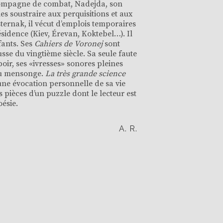
ompagne de combat, Nadejda, son
es soustraire aux perquisitions et aux
ternak, il vécut d’emplois temporaires
dence (Kiev, Érevan, Koktebel…). Il
fants. Ses
Cahiers de Voronej
sont
se du vingtième siècle. Sa seule faute
poir, ses «ivresses» sonores pleines
 du mensonge.
La très grande science
une évocation personnelle de sa vie
 pièces d’un puzzle dont le lecteur est
ésie.
A. R.