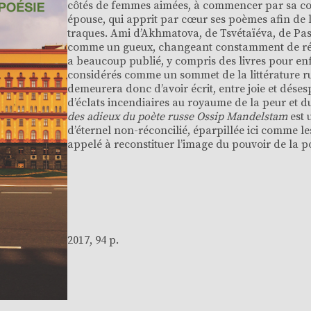
côtés de femmes aimées, à commencer par sa c
épouse, qui apprit par cœur ses poèmes afin de l
traques. Ami d’Akhmatova, de Tsvétaïéva, de Pas
comme un gueux, changeant constamment de rési
a beaucoup publié, y compris des livres pour en
considérés comme un sommet de la littérature rus
demeurera donc d’avoir écrit, entre joie et déses
d’éclats incendiaires au royaume de la peur et
des adieux du poète russe Ossip Mandelstam
est 
d’éternel non-réconcilié, éparpillée ici comme les
appelé à reconstituer l’image du pouvoir de la po
2017, 94 p.