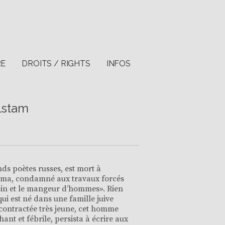
RE
DROITS / RIGHTS
INFOS
lstam
ds poètes russes, est mort à
olyma, condamné aux travaux forcés
sin et le mangeur d’hommes». Rien
qui est né dans une famille juive
 contractée très jeune, cet homme
nt et fébrile, persista à écrire aux