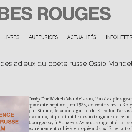
LIVRES
AUTEURICES
ACTUALITÉS
INFOLETT
e des adieux du poète russe Ossip Mande
Ossip Émiliévitch Mandelstam, l’un des plus gran
quarante-sept ans, en 1938, en route vers la K
par Staline, le «montagnard du Kremlin, l’assas
n’annonçait pourtant le destin tragique de celui 
bourgeoise, à Varsovie. Avec sa «rage littéraire»
extrêmement cultivé, européen dans l’âme, attacha