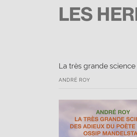
Passer
au
contenu
LES HERBES ROUGES
SEMEUSES DE TROUBLE
La très grande scienc
ANDRÉ ROY