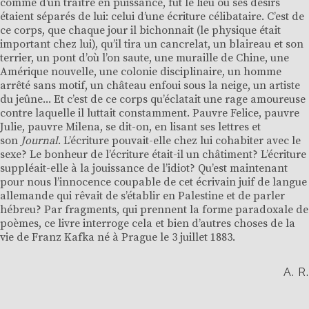
comme d’un traître en puissance, fut le lieu où ses désirs
étaient séparés de lui: celui d’une écriture célibataire. C’est de
ce corps, que chaque jour il bichonnait (le physique était
important chez lui), qu’il tira un cancrelat, un blaireau et son
terrier, un pont d’où l’on saute, une muraille de Chine, une
Amérique nouvelle, une colonie disciplinaire, un homme
arrêté sans motif, un château enfoui sous la neige, un artiste
du jeûne... Et c’est de ce corps qu’éclatait une rage amoureuse
contre laquelle il luttait constamment. Pauvre Felice, pauvre
Julie, pauvre Milena, se dit-on, en lisant ses lettres et
son
Journal
. L’écriture pouvait-elle chez lui cohabiter avec le
sexe? Le bonheur de l’écriture était-il un châtiment? L’écriture
suppléait-elle à la jouissance de l’idiot? Qu’est maintenant
pour nous l’innocence coupable de cet écrivain juif de langue
allemande qui rêvait de s’établir en Palestine et de parler
hébreu? Par fragments, qui prennent la forme paradoxale de
poèmes, ce livre interroge cela et bien d’autres choses de la
vie de Franz Kafka né à Prague le 3 juillet 1883.
A. R.