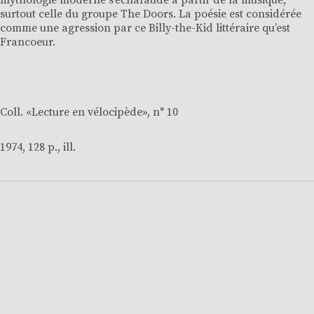
mythologie moderne s’échafaude à partir de la musique,
surtout celle du groupe The Doors. La poésie est considérée
comme une agression par ce Billy-the-Kid littéraire qu’est
Francoeur.
Coll. «
Lecture en vélocipède
», n° 10
1974, 128 p., ill.