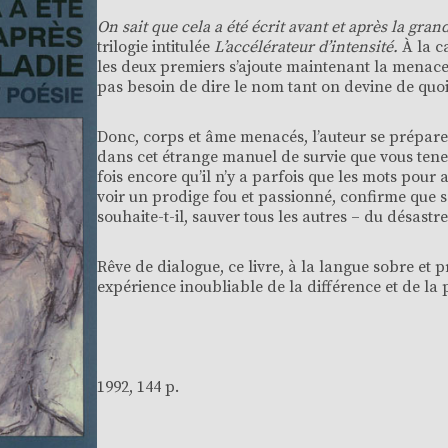
On sait que cela a été écrit avant et après la gra
trilogie intitulée
L’accélérateur d’intensité.
À la c
les deux premiers s’ajoute maintenant la menace 
pas besoin de dire le nom tant on devine de quoi il
Donc, corps et âme menacés, l’auteur se prépar
dans cet étrange manuel de survie que vous tenez
fois encore qu’il n’y a parfois que les mots pour a
voir un prodige fou et passionné, confirme que se
souhaite-t-il, sauver tous les autres – du désastre
Rêve de dialogue, ce livre, à la langue sobre et p
expérience inoubliable de la différence et de la 
1992, 144 p.