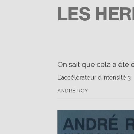
Passer
au
contenu
LES HERBES ROUGES
SEMEUSES DE TROUBLE
On sait que cela a été 
L’accélérateur d’intensité 3
ANDRÉ ROY