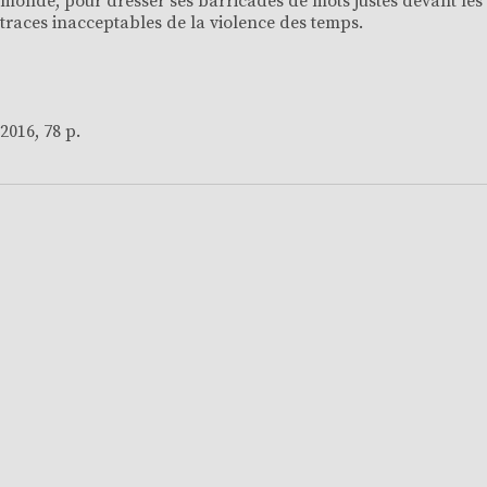
monde, pour dresser ses barricades de mots justes devant les
traces inacceptables de la violence des temps.
2016, 78 p.