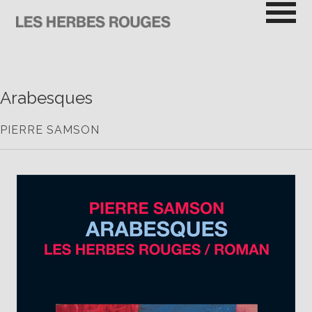
Passer
au
contenu
LES HERBES ROUGES
SEMEUSES DE TROUBLE
Arabesques
PIERRE SAMSON