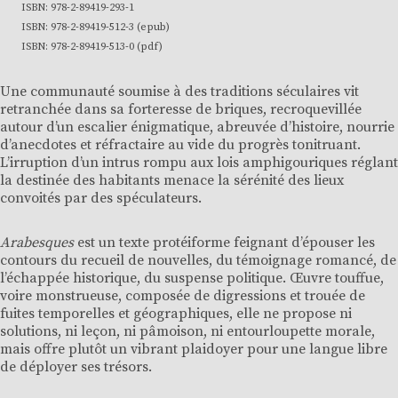
ISBN: 978-2-89419-293-1
ISBN: 978-2-89419-512-3 (epub)
ISBN: 978-2-89419-513-0 (pdf)
Une communauté soumise à des traditions séculaires vit
retranchée dans sa forteresse de briques, recroquevillée
autour d’un escalier énigmatique, abreuvée d’histoire, nourrie
d’anecdotes et réfractaire au vide du progrès tonitruant.
L’irruption d’un intrus rompu aux lois amphigouriques réglant
la destinée des habitants menace la sérénité des lieux
convoités par des spéculateurs.
Arabesques
est un texte protéiforme feignant d’épouser les
contours du recueil de nouvelles, du témoignage romancé, de
l’échappée historique, du suspense politique. Œuvre touffue,
voire monstrueuse, composée de digressions et trouée de
fuites temporelles et géographiques, elle ne propose ni
solutions, ni leçon, ni pâmoison, ni entourloupette morale,
mais offre plutôt un vibrant plaidoyer pour une langue libre
de déployer ses trésors.