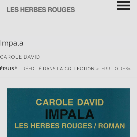
Passer
au
contenu
LES HERBES ROUGES
SEMEUSES DE TROUBLE
Impala
CAROLE DAVID
ÉPUISÉ
- RÉÉDITÉ DANS LA COLLECTION «
TERRITOIRES
»