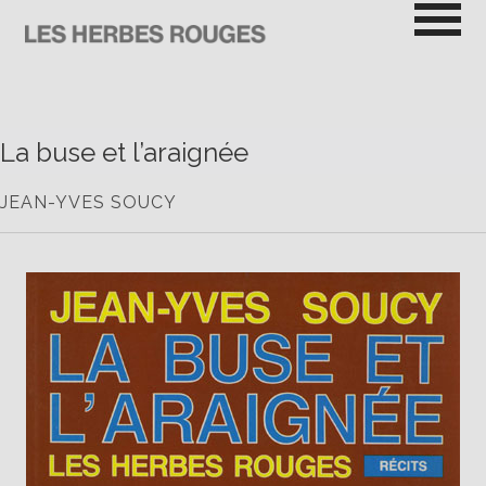
Passer
au
contenu
LES HERBES ROUGES
SEMEUSES DE TROUBLE
La buse et l’araignée
JEAN-YVES SOUCY