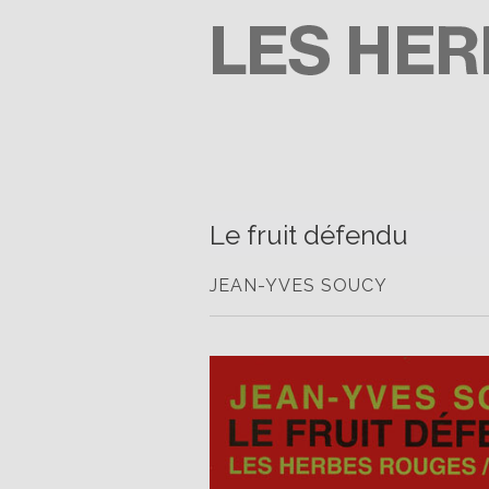
Passer
au
contenu
LES HERBES ROUGES
SEMEUSES DE TROUBLE
Le fruit défendu
JEAN-YVES SOUCY