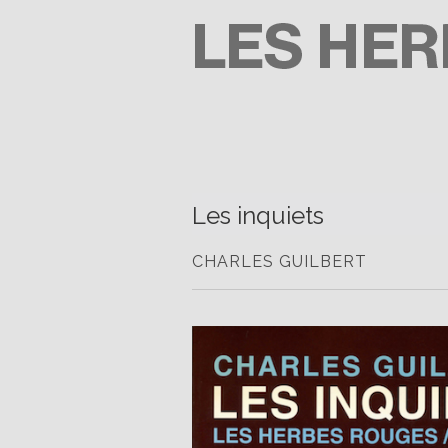
Passer
au
contenu
LES HERBES ROUGES
SEMEUSES DE TROUBLE
Les inquiets
CHARLES GUILBERT