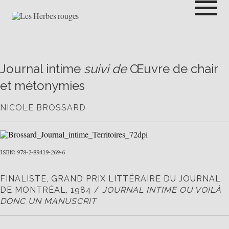
Passer
au
contenu
LES HERBES ROUGES
SEMEUSES DE TROUBLE
Journal intime
suivi de
Œuvre de chair
et métonymies
NICOLE BROSSARD
ISBN: 978-2-89419-269-6
FINALISTE, GRAND PRIX LITTÉRAIRE DU JOURNAL
DE MONTRÉAL, 1984 /
JOURNAL INTIME OU VOILÀ
DONC UN MANUSCRIT