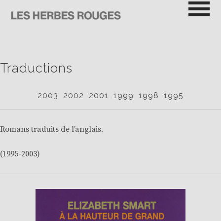
Passer
au
contenu
LES HERBES ROUGES
SEMEUSES DE TROUBLE
Traductions
2003
2002
2001
1999
1998
1995
Romans traduits de l’anglais.
(1995-2003)