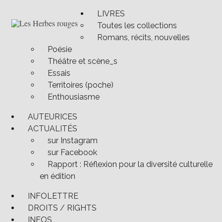
Passer
LIVRES
au
Toutes les collections
contenu
Semeuses de trouble
Les Herbes rouges
Romans, récits, nouvelles
Poésie
Théâtre et scène_s
Essais
Territoires (poche)
Enthousiasme
AUTEURICES
ACTUALITÉS
sur Instagram
sur Facebook
Rapport : Réflexion pour la diversité culturelle
en édition
INFOLETTRE
DROITS / RIGHTS
INFOS