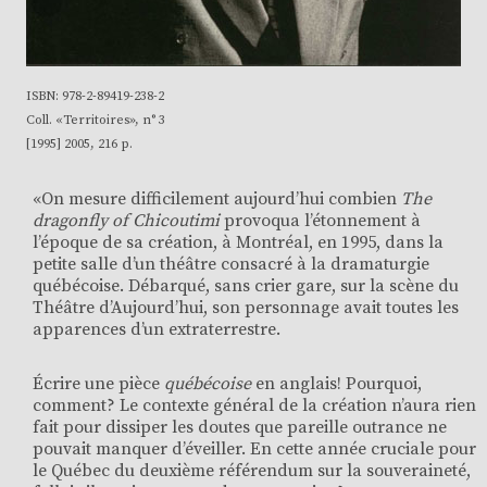
ISBN:
978-2-89419-238-2
Coll. «
Territoires
», n° 3
[
1995
] 2005, 216 p.
«On mesure difficilement aujourd’hui combien
The
dragonfly of Chicoutimi
provoqua l’étonnement à
l’époque de sa création, à Montréal, en 1995, dans la
petite salle d’un théâtre consacré à la dramaturgie
québécoise. Débarqué, sans crier gare, sur la scène du
Théâtre d’Aujourd’hui, son personnage avait toutes les
apparences d’un extraterrestre.
Écrire une pièce
québécoise
en anglais! Pourquoi,
comment? Le contexte général de la création n’aura rien
fait pour dissiper les doutes que pareille outrance ne
pouvait manquer d’éveiller. En cette année cruciale pour
le Québec du deuxième référendum sur la souveraineté,