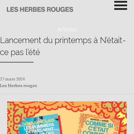
Passer
au
contenu
LES HERBES ROUGES
SEMEUSES DE TROUBLE
Articles
Lancement du printemps à N’était-
ce pas l’été
27 mars 2024
Les Herbes rouges