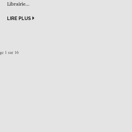
Librairie…
LIRE PLUS
ge 1 sur 16
avigation
ans
ticle